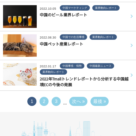
中国マーケティング
業界動向レポート
2022.10.05
中国のビール業界レポート
中国での生活事情
業界動向レポート
2022.08.30
中国ペット産業レポート
中国事情・情勢
中国最新ニュース
2022.01.17
業界動向レポート
2022年Tmallトレンドレポートから分析する中国越
境ECの今後の発展
1
2
3
次へ »
最後 »
...