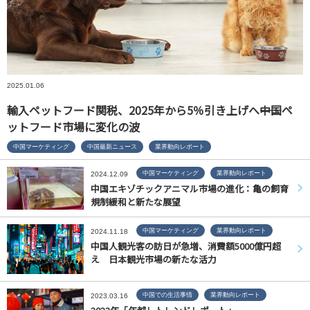
2025.01.06
輸入ペットフード関税、2025年から5％引き上げへ――中国ペ
ットフード市場に変化の波
中国マーケティング
中国最新ニュース
業界動向レポート
中国マーケティング
業界動向レポート
2024.12.09
中国エキゾチックアニマル市場の進化：亀の飼育
規制緩和と新たな展望
中国マーケティング
業界動向レポート
2024.11.18
中国人観光客の訪日が急増、消費額5000億円超
え 日本観光市場の新たな活力
中国での生活事情
業界動向レポート
2023.03.16