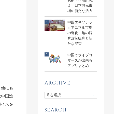
費額5000億円超
え 日本観光市
場の新たな活力
中国エキゾチッ
クアニマル市場
の進化：亀の飼
育規制緩和と新
たな展望
中国でライブコ
マースが出来る
アプリまとめ
ARCHIVE
。他にも
は中国進
バイスを
SEARCH