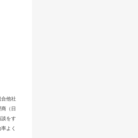
競合他社
理商（日
商談をす
効率よく