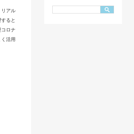
、リアル
望すると
型コロナ
まく活用