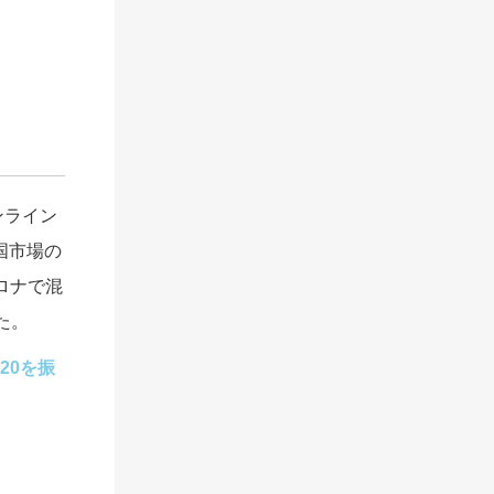
ンライン
国市場の
コロナで混
た。
20を振