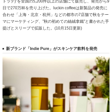
トラテ)”を全国の5,200件以上の店舗にて販売し、発売から9
日で270万杯を売り上げた。luckin coffeeは新製品の発売に
合わせ「上海・北京・杭州」などの都市の7店舗で秋をテー
マにマーケティング、”秋の初めての絲絨拿鐵”と書かれた手
提げとスリーブで拡販した。(10月15日更新)
新ブランド「Indie Pure」がスキンケア飲料を発売