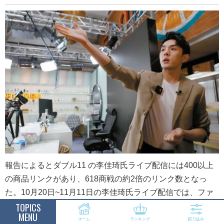
報告によるとダブル11 の李佳琦氏ライブ配信には400以上
の商品リンクがあり、618商戦の約2倍のリンク数となっ
た。10月20日~11月11日の李佳琦氏ライブ配信では、ファ
TOPICS
ッション/お菓子/ペット用品/旅行/百元(低価格)特集/地元お
MENU
土産 など様々なテーマや特集で20近いライブ放送が行われ
ホーム
ランキング
絞り込み