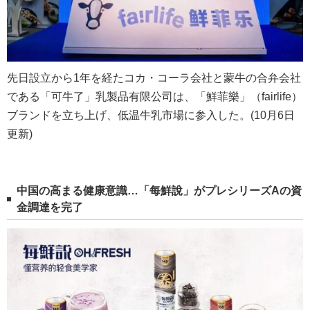
先日設立から1年を経たコカ・コーラ会社と蒙牛の合弁会社
である「可牛了」乳製品有限公司は、「鮮菲樂」（fairlife）
ブランドを立ち上げ、低温牛乳市場に参入した。(10月6日
更新)
中国の高まる健康意識…「每鮮說」がプレシリーズAの資
金調達を完了