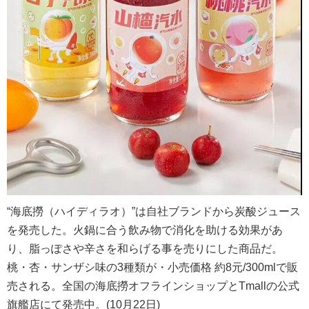
“海底撈（ハイディラオ）”は自社ブランドから炭酸ジュース
を発売した。火鍋に合う飲み物で消化を助ける効果があ
り、脂っぽさや辛さを和らげる事を売りにした商品だ。
桃・杏・サンザシ味の3種類が・小売価格 約8元/300mlで販
売される。全国の海底撈オフラインショップとTmallの公式
旗艦店にて発売中。(10月22日)