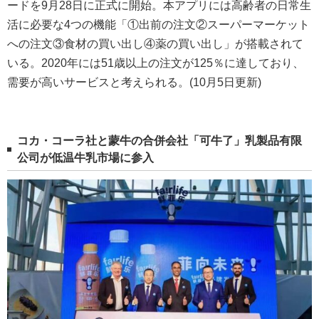
ードを9月28日に正式に開始。本アプリには高齢者の日常生
活に必要な4つの機能「①出前の注文②スーパーマーケット
への注文③食材の買い出し④薬の買い出し」が搭載されて
いる。2020年には51歳以上の注文が125％に達しており、
需要が高いサービスと考えられる。(10月5日更新)
コカ・コーラ社と蒙牛の合併会社「可牛了」乳製品有限
公司が低温牛乳市場に参入