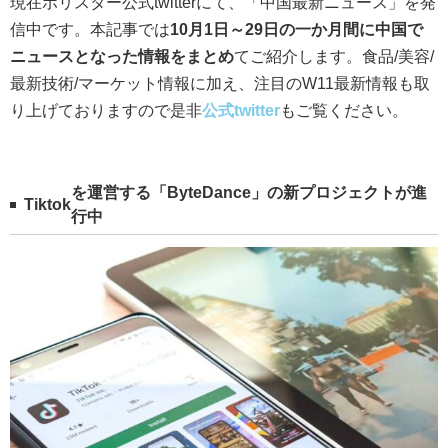
現在ポリスター公式twitterにて、「中国最新ニュース」を発
信中です。本記事では
10月1日～29日の一か月間に中国で
ニュースとなった情報をまとめ
てご紹介します。食品/美容/
最新技術/マーケット情報に加え、注目のW11最新情報も取
り上げておりますので是非
公式twitter
もご覧ください。
を運営する「ByteDance」の新プロジェクトが進
Tiktok
行中