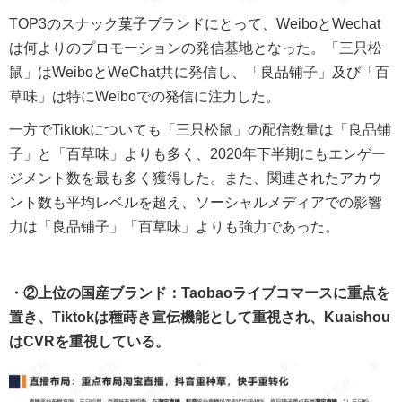
TOP3のスナック菓子ブランドにとって、WeiboとWechat
は何よりのプロモーションの発信基地となった。「三只松
鼠」はWeiboとWeChat共に発信し、「良品铺子」及び「百
草味」は特にWeiboでの発信に注力した。
一方でTiktokについても「三只松鼠」の配信数量は「良品铺
子」と「百草味」よりも多く、2020年下半期にもエンゲー
ジメント数を最も多く獲得した。また、関連されたアカウ
ント数も平均レベルを超え、ソーシャルメディアでの影響
力は「良品铺子」「百草味」よりも強力であった。
・②上位の国産ブランド：Taobaoライブコマースに重点を
置き、Tiktokは種蒔き宣伝機能として重視され、Kuaishou
はCVRを重視している。