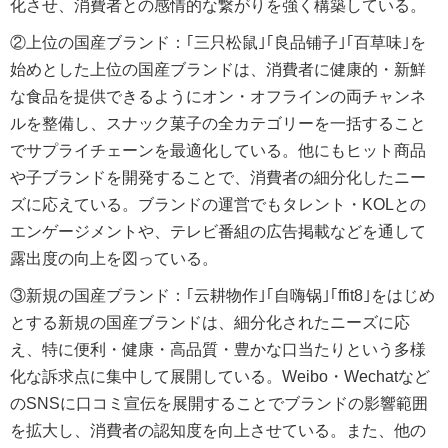
化させ、消費者との感情的な繋がりを強く構築している。
②上位の国産ブランド：｢三只松鼠｣｢良品铺子｣｢百草味｣を
始めとした上位の国産ブランドは、消費者に健康的・新鮮
な食品を提供できるようにオン・オフラインの両チャンネ
ルを整備し、スナック菓子の全カテゴリーを一括すること
でサプライチェーンを最適化している。他にもヒット商品
や子ブランドを開発することで、消費者の細分化したニー
ズに応えている。ブランドの運営でもタレント・KOLとの
エンゲージメントや、テレビ番組の広告掲載などを通して
露出度の向上を図っている。
③新規の国産ブランド：｢云耕物作｣｢自嗨锅｣｢ffit8｣をはじめ
とする新規の国産ブランドは、細分化されたニーズに応
え、特に便利・健康・高品質・豊かな口当たりという多様
化な訴求点に集中して展開している。Weibo・Wechatなど
のSNSに口コミ宣伝を展開することでブランドの影響範囲
を拡大し、消費者の認知度を向上させている。また、他の