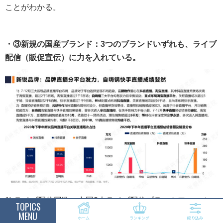
ことがわかる。
・③新規の国産ブランド：3つのブランドいずれも、ライブ
配信（販促宣伝）に力を入れている。
1) ライブ配信回数：中国3大ライブ配信プラットフォーム
TOPICS
MENU
【淘宝直播】(Taobaoライブ)、【抖音直播】(Tiktokライ
ホーム
ランキング
絞り込み