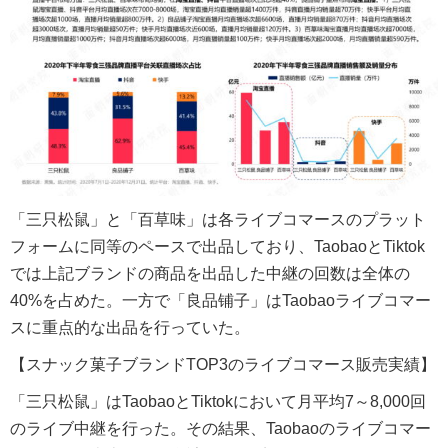
「三只松鼠」と「百草味」は各ライブコマースのプラット
フォームに同等のペースで出品しており、TaobaoとTiktok
では上記ブランドの商品を出品した中継の回数は全体の
40%を占めた。一方で「良品铺子」はTaobaoライブコマー
スに重点的な出品を行っていた。
【スナック菓子ブランドTOP3のライブコマース販売実績】
「三只松鼠」はTaobaoとTiktokにおいて月平均7～8,000回
のライブ中継を行った。その結果、Taobaoのライブコマー