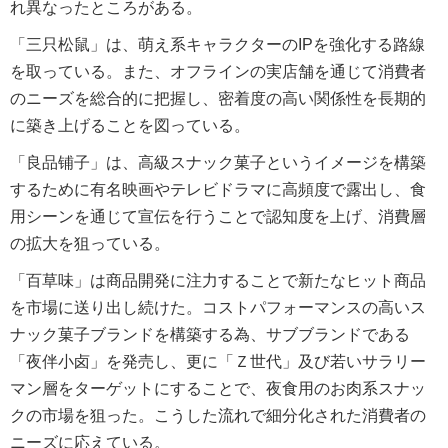
れ異なったところがある。
「三只松鼠」は、萌え系キャラクターのIPを強化する路線
を取っている。また、オフラインの実店舗を通じて消費者
のニーズを総合的に把握し、密着度の高い関係性を長期的
に築き上げることを図っている。
「良品铺子」は、高級スナック菓子というイメージを構築
するために有名映画やテレビドラマに高頻度で露出し、食
用シーンを通じて宣伝を行うことで認知度を上げ、消費層
の拡大を狙っている。
「百草味」は商品開発に注力することで新たなヒット商品
を市場に送り出し続けた。コストパフォーマンスの高いス
ナック菓子ブランドを構築する為、サブブランドである
「夜伴小卤」を発売し、更に「Ｚ世代」及び若いサラリー
マン層をターゲットにすることで、夜食用のお肉系スナッ
クの市場を狙った。こうした流れで細分化された消費者の
ニーズに応えている。