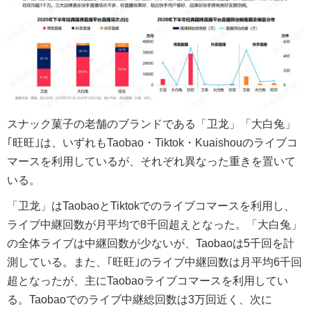
スナック菓子の老舗のブランドである「卫龙」「大白兔」
｢旺旺｣は、いずれもTaobao・Tiktok・Kuaishouのライブコ
マースを利用しているが、それぞれ異なった重きを置いて
いる。
「卫龙」はTaobaoとTiktokでのライブコマースを利用し、
ライブ中継回数が月平均で8千回超えとなった。「大白兔」
の全体ライブは中継回数が少ないが、Taobaoは5千回を計
測している。また、｢旺旺｣のライブ中継回数は月平均6千回
超となったが、主にTaobaoライブコマースを利用してい
る。Taobaoでのライブ中継総回数は3万回近く、次に