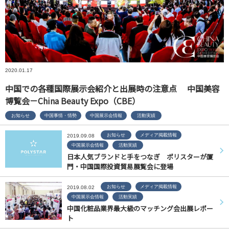
2020.01.17
中国での各種国際展示会紹介と出展時の注意点 中国美容
博覧会－China Beauty Expo（CBE）
お知らせ
中国事情・情勢
中国展示会情報
活動実績
お知らせ
メディア掲載情報
2019.09.08
中国展示会情報
活動実績
日本人気ブランドと手をつなぎ ポリスターが厦
門・中国国際投資貿易展覧会に登場
お知らせ
メディア掲載情報
2019.08.02
中国展示会情報
活動実績
中国化粧品業界最大級のマッチング会出展レポー
ト