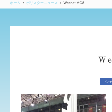
ホーム
ポリスターニュース
WechatIMG8
We
シ