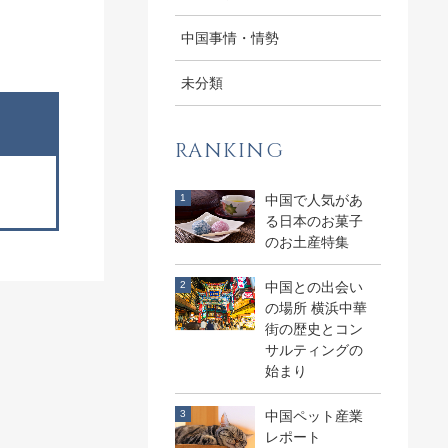
中国事情・情勢
未分類
RANKING
中国で人気があ
る日本のお菓子
のお土産特集
中国との出会い
の場所 横浜中華
街の歴史とコン
サルティングの
始まり
中国ペット産業
レポート