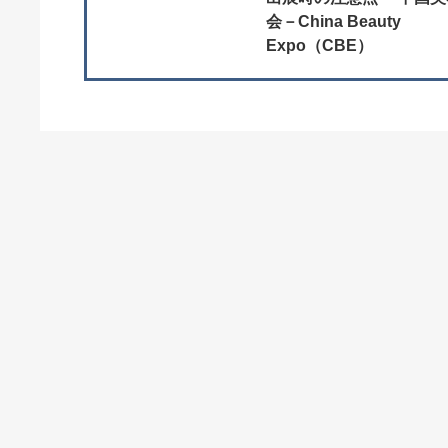
会－China Beauty
Expo（CBE）