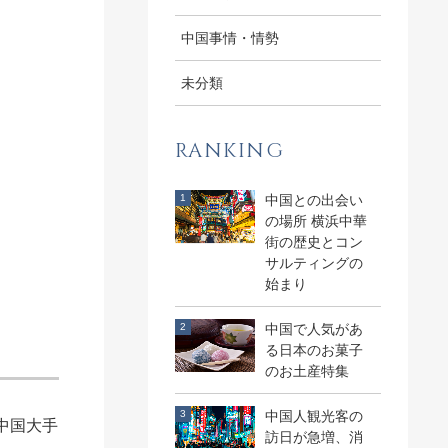
中国事情・情勢
未分類
RANKING
中国との出会い
の場所 横浜中華
街の歴史とコン
サルティングの
始まり
中国で人気があ
る日本のお菓子
のお土産特集
中国人観光客の
中国大手
訪日が急増、消