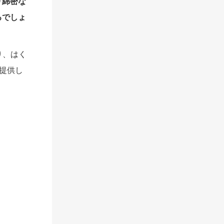
り綿密な
るでしょ
り、はく
ご提供し