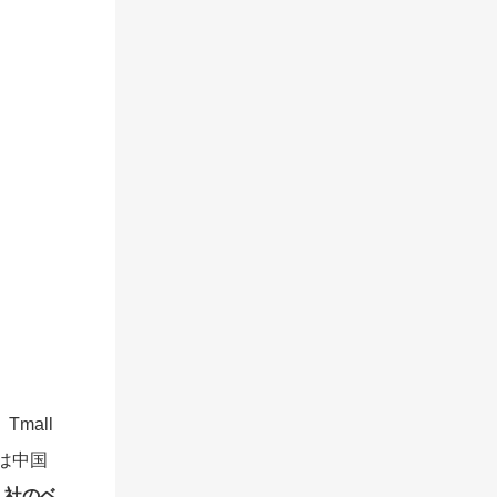
mall
は中国
く社のベ