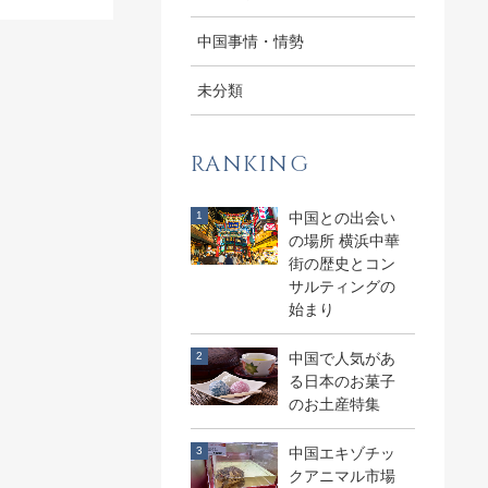
中国事情・情勢
未分類
RANKING
中国との出会い
の場所 横浜中華
街の歴史とコン
サルティングの
始まり
中国で人気があ
る日本のお菓子
のお土産特集
中国エキゾチッ
クアニマル市場