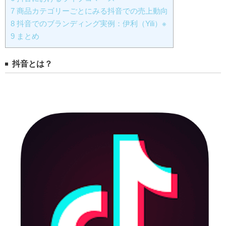
7
商品カテゴリーごとにみる抖音での売上動向
8
抖音でのブランディング実例：伊利（Yili）※
9
まとめ
抖音とは？