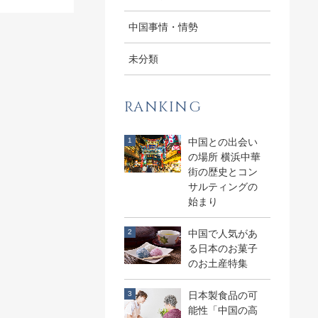
中国事情・情勢
未分類
RANKING
中国との出会い
の場所 横浜中華
街の歴史とコン
サルティングの
始まり
中国で人気があ
る日本のお菓子
のお土産特集
日本製食品の可
能性「中国の高