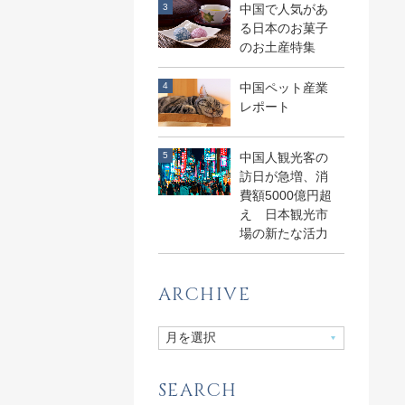
中国で人気があ
る日本のお菓子
のお土産特集
中国ペット産業
レポート
中国人観光客の
訪日が急増、消
費額5000億円超
え 日本観光市
場の新たな活力
ARCHIVE
SEARCH