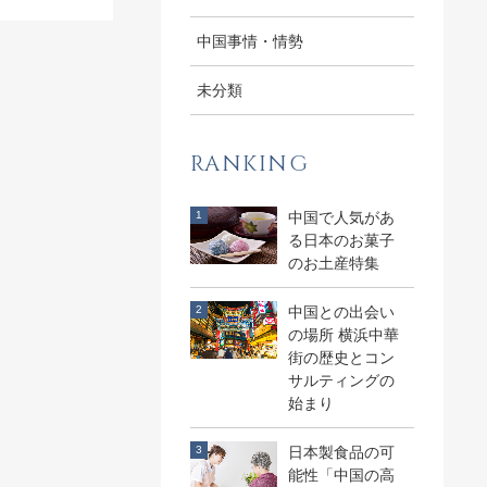
中国事情・情勢
未分類
RANKING
中国で人気があ
る日本のお菓子
のお土産特集
中国との出会い
の場所 横浜中華
街の歴史とコン
サルティングの
始まり
日本製食品の可
能性「中国の高