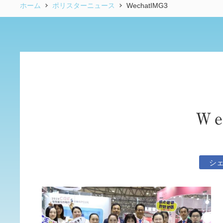
ホーム
ポリスターニュース
WechatIMG3
We
シ