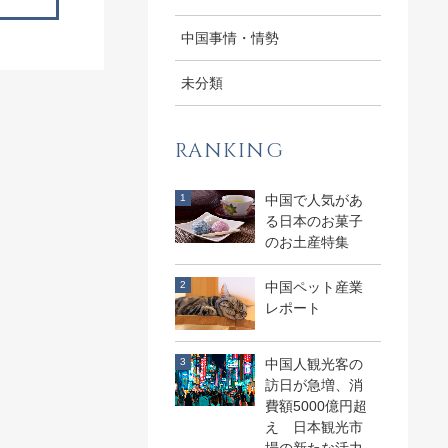
中国事情・情勢
未分類
RANKING
中国で人気があ
る日本のお菓子
のお土産特集
中国ペット産業
レポート
中国人観光客の
訪日が急増、消
費額5000億円超
え 日本観光市