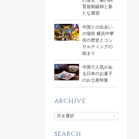
の進化：亀の飼
育規制緩和と新
たな展望
中国との出会い
の場所 横浜中華
街の歴史とコン
サルティングの
始まり
中国で人気があ
る日本のお菓子
のお土産特集
ARCHIVE
SEARCH