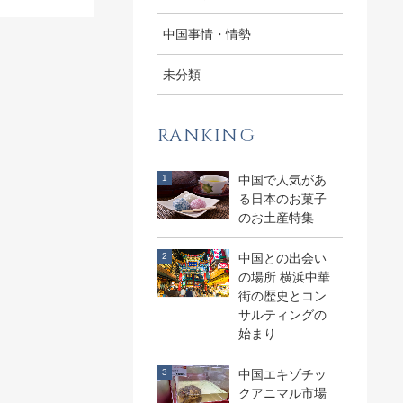
中国事情・情勢
未分類
RANKING
中国で人気があ
る日本のお菓子
のお土産特集
中国との出会い
の場所 横浜中華
街の歴史とコン
サルティングの
始まり
中国エキゾチッ
クアニマル市場